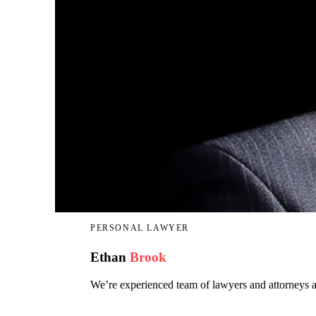
PERSONAL LAWYER
Ethan
Brook
We’re experienced team of lawyers and attorneys at