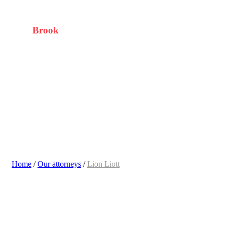
PROFESSIONAL ASSISTANCE
Ethan
Brook
Home
/
Our attorneys
/
Lion Liott